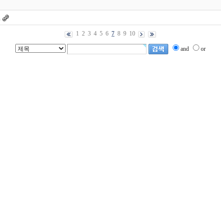
1
2
3
4
5
6
7
8
9
10
and
or