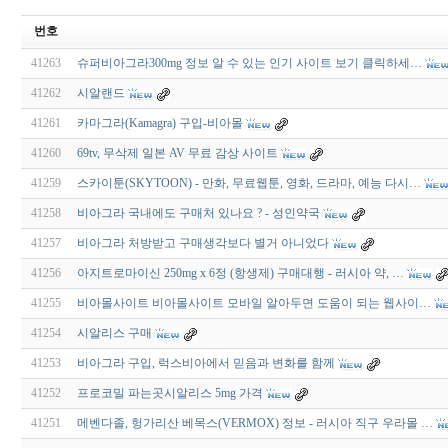
번호
41263
슈퍼비아그라300mg 정보 알 수 있는 인기 사이트 보기 클릭하세…
41262
시알랜드
41261
카마그라(Kamagra) 구입-비아몰
41260
69tv, 무삭제 일본 AV 무료 감상 사이트
41259
스카이툰(SKYTOON) - 만화, 무료웹툰, 영화, 드라마, 예능 다시…
41258
비아그라 국내에도 구매처 있나요 ? - 성인약국
41257
비아그라 처방받고 구매생각보다 별거 아니었다
41256
아지트로마이신 250mg x 6정 (항생제) 구매대행 - 러시아 약, …
41255
비아몰사이트 비아몰사이트 모바일 알아두면 도움이 되는 웹사이…
41254
시알리스 구매
41253
비아그라 구입, 럭스비아에서 믿음과 변화를 함께
41252
프로코밀 파는곳시알리스 5mg 가격
41251
메벤다졸, 헝가리산 베목스(VERMOX) 정보 - 러시아 직구 우라몰 …