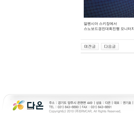
알펜시아 스키장에서
스노보드경진대회진행 모니터차량
24parmacy
천사약국
진주미프진 
약국미프진
진주만남찾기
노란출장
프릴리지 구입
주소야
viagrasite
woao50
24시간대출 대출후
vianew
토렌트 사이트 순위
skrxodir
eur
시간대출
gmdqnswp
비아365
코리아
순위
Mifegymiso
실시간무료채팅
만