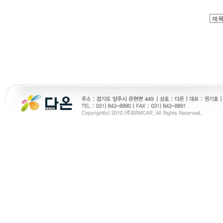
24parmacy
천사약국
진주미프진 
약국미프진
진주만남찾기
노란출장
프릴리지 구입
주소야
viagrasite
woao50
24시간대출 대출후
vianew
토렌트 사이트 순위
skrxodir
eur
시간대출
gmdqnswp
비아365
코리아
순위
Mifegymiso
실시간무료채팅
만