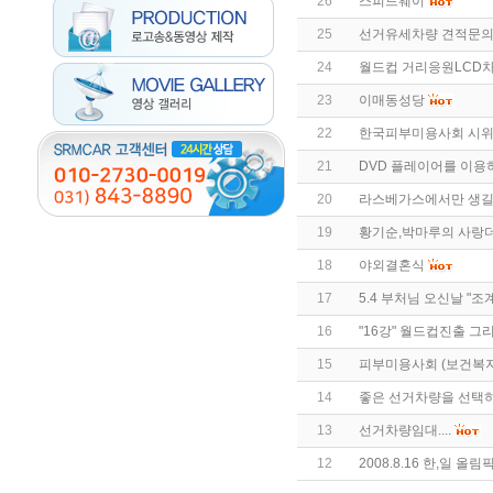
26
스피드웨이
25
선거유세차량 견적문
24
월드컵 거리응원LCD차
23
이매동성당
22
한국피부미용사회 시
21
DVD 플레이어를 이용
20
라스베가스에서만 생길
19
황기순,박마루의 사랑
18
야외결혼식
17
5.4 부처님 오신날 "
16
"16강" 월드컵진출 
15
피부미용사회 (보건복지
14
좋은 선거차량을 선택
13
선거차량임대....
12
2008.8.16 한,일 