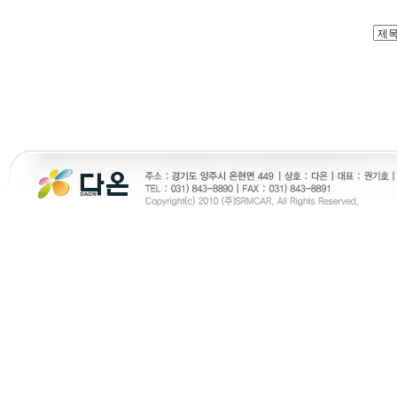
24parmacy
천사약국
진주미프진 
약국미프진
진주만남찾기
노란출장
프릴리지 구입
주소야
viagrasite
woao50
24시간대출 대출후
vianew
토렌트 사이트 순위
skrxodir
eur
시간대출
gmdqnswp
비아365
코리아
순위
Mifegymiso
실시간무료채팅
만