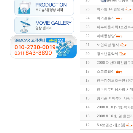
26
[re]led 전광판
25
학가협 14 번연계
24
야외결혼식
23
피부미용사회 (보건복지
22
이매동성당
21
노인의날 행사
20
청소년음악제
19
2008 재난대피긴급구
18
스피드웨이
17
한국갱생보호공단 (청
16
한국피부미용사회 시
15
황기순,박마루의 사랑
14
2008.8.18 (약칭)학가
13
2008.8.16 한,일 
12
6.4보궐선거[포천]